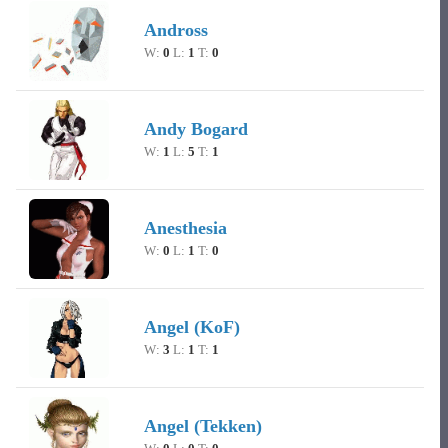
Andross
W:
0
L:
1
T:
0
Andy Bogard
W:
1
L:
5
T:
1
Anesthesia
W:
0
L:
1
T:
0
Angel (KoF)
W:
3
L:
1
T:
1
Angel (Tekken)