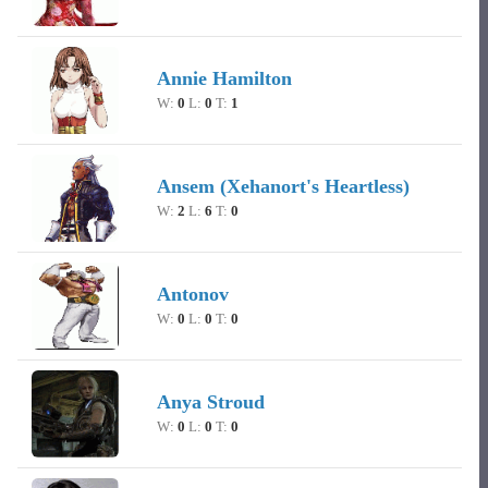
Annie Hamilton
W:
0
L:
0
T:
1
Ansem (Xehanort's Heartless)
W:
2
L:
6
T:
0
Antonov
W:
0
L:
0
T:
0
Anya Stroud
W:
0
L:
0
T:
0