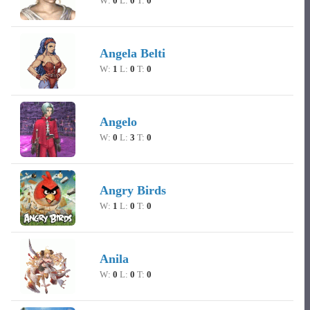
W:
0
L:
0
T:
0
Angela Belti
W:
1
L:
0
T:
0
Angelo
W:
0
L:
3
T:
0
Angry Birds
W:
1
L:
0
T:
0
Anila
W:
0
L:
0
T:
0