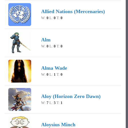
Allied Nations (Mercenaries)
W:
0
L:
0
T:
0
Alm
W:
0
L:
0
T:
0
Alma Wade
W:
0
L:
1
T:
0
Aloy (Horizon Zero Dawn)
W:
7
L:
5
T:
1
Aloysius Minch