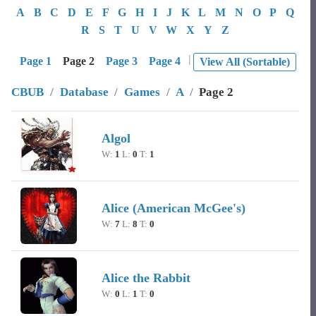
A
B
C
D
E
F
G
H
I
J
K
L
M
N
O
P
Q
R
S
T
U
V
W
X
Y
Z
|
Page 1
Page 2
Page 3
Page 4
View All (Sortable)
CBUB
/
Database
/
Games
/
A
/
Page 2
Image
Character Name
Record
Algol
W:
1
L:
0
T:
1
Alice (American McGee's)
W:
7
L:
8
T:
0
Alice the Rabbit
W:
0
L:
1
T:
0