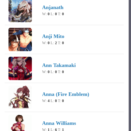
Anjanath
W:
0
L:
0
T:
0
Anji Mito
W:
0
L:
2
T:
0
Ann Takamaki
W:
0
L:
0
T:
0
Anna (Fire Emblem)
W:
4
L:
0
T:
0
Anna Williams
W:
1
L:
6
T:
1