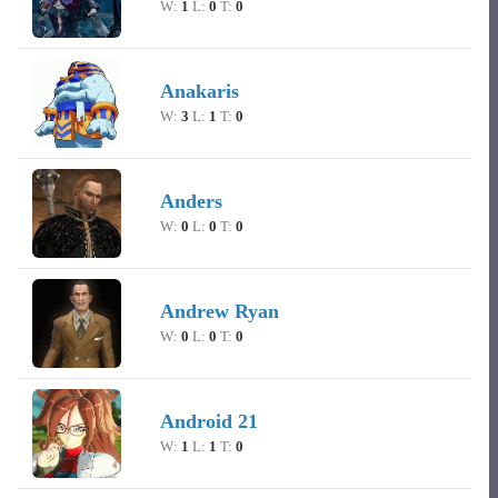
W:
1
L:
0
T:
0
Anakaris
W:
3
L:
1
T:
0
Anders
W:
0
L:
0
T:
0
Andrew Ryan
W:
0
L:
0
T:
0
Android 21
W:
1
L:
1
T:
0