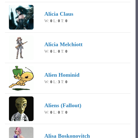
Alicia Claus
W:
0
L:
0
T:
0
Alicia Melchiott
W:
0
L:
0
T:
0
Alien Hominid
W:
0
L:
3
T:
0
Aliens (Fallout)
W:
0
L:
0
T:
0
Alisa Boskonovitch