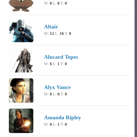
W:
0
L:
0
T:
0
Altair
W:
12
L:
16
T:
0
Alucard Tepes
W:
6
L:
1
T:
0
Alyx Vance
W:
0
L:
0
T:
0
Amanda Ripley
W:
0
L:
1
T:
0