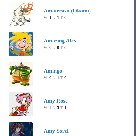
Amaterasu (Okami)
W:
1
L:
1
T:
0
Amazing Alex
W:
0
L:
0
T:
0
Amingo
W:
0
L:
1
T:
0
Amy Rose
W:
4
L:
5
T:
1
Amy Sorel