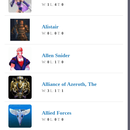
W:
1
L:
4
T:
0
Alistair
W:
0
L:
0
T:
0
Allen Snider
W:
0
L:
1
T:
0
Alliance of Azeroth, The
W:
3
L:
1
T:
1
Allied Forces
W:
0
L:
0
T:
0