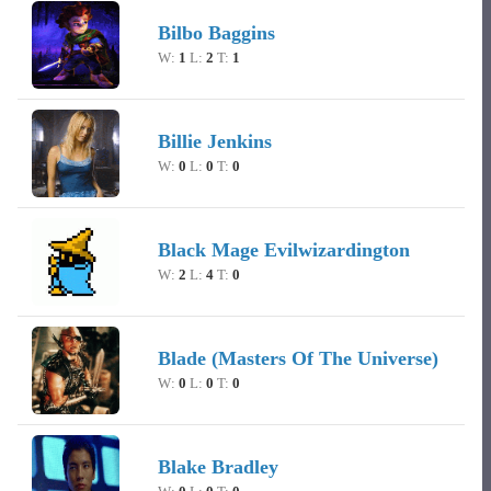
Bilbo Baggins
W:
1
L:
2
T:
1
Billie Jenkins
W:
0
L:
0
T:
0
Black Mage Evilwizardington
W:
2
L:
4
T:
0
Blade (Masters Of The Universe)
W:
0
L:
0
T:
0
Blake Bradley