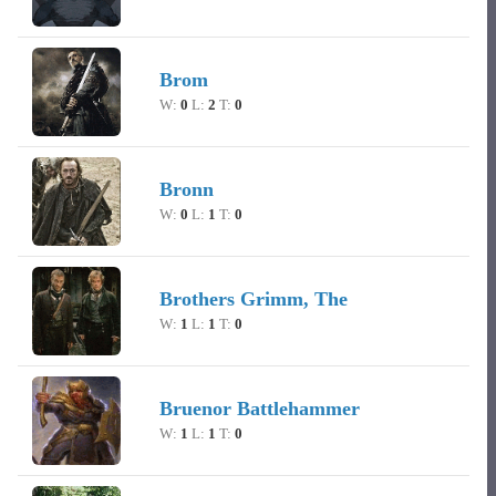
Brom
W:
0
L:
2
T:
0
Bronn
W:
0
L:
1
T:
0
Brothers Grimm, The
W:
1
L:
1
T:
0
Bruenor Battlehammer
W:
1
L:
1
T:
0