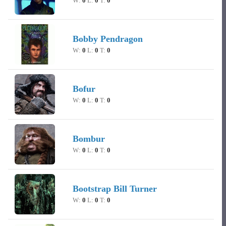
W:
0
L:
0
T:
0
Bobby Pendragon
W:
0
L:
0
T:
0
Bofur
W:
0
L:
0
T:
0
Bombur
W:
0
L:
0
T:
0
Bootstrap Bill Turner
W:
0
L:
0
T:
0