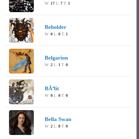
W:
17
L:
7
T:
1
Beholder
W:
0
L:
0
T:
1
Belgarion
W:
2
L:
1
T:
0
BÃªlit
W:
0
L:
0
T:
0
Bella Swan
W:
2
L:
8
T:
0