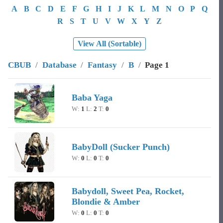
A
B
C
D
E
F
G
H
I
J
K
L
M
N
O
P
Q
R
S
T
U
V
W
X
Y
Z
View All (Sortable)
CBUB
/
Database
/
Fantasy
/
B
/
Page 1
Image
Character Name
Record
Baba Yaga
W:
1
L:
2
T:
0
BabyDoll (Sucker Punch)
W:
0
L:
0
T:
0
Babydoll, Sweet Pea, Rocket,
Blondie & Amber
W:
0
L:
0
T:
0