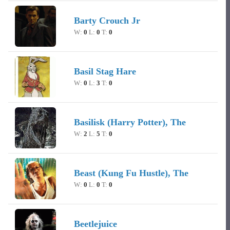
Barty Crouch Jr
W:
0
L:
0
T:
0
Basil Stag Hare
W:
0
L:
3
T:
0
Basilisk (Harry Potter), The
W:
2
L:
5
T:
0
Beast (Kung Fu Hustle), The
W:
0
L:
0
T:
0
Beetlejuice