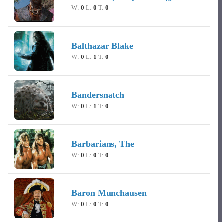
W:
0
L:
0
T:
0
Balthazar Blake
W:
0
L:
1
T:
0
Bandersnatch
W:
0
L:
1
T:
0
Barbarians, The
W:
0
L:
0
T:
0
Baron Munchausen
W:
0
L:
0
T:
0