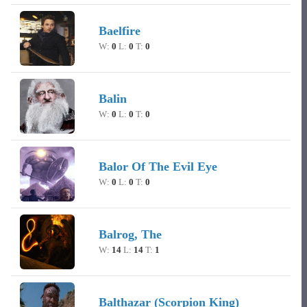
Baelfire
W:
0
L:
0
T:
0
Balin
W:
0
L:
0
T:
0
Balor Of The Evil Eye
W:
0
L:
0
T:
0
Balrog, The
W:
14
L:
14
T:
1
Balthazar (Scorpion King)