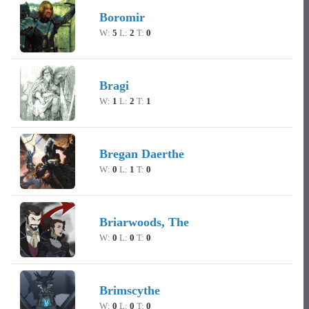
Boromir
W:
5
L:
2
T:
0
Bragi
W:
1
L:
2
T:
1
Bregan Daerthe
W:
0
L:
1
T:
0
Briarwoods, The
W:
0
L:
0
T:
0
Brimscythe
W:
0
L:
0
T:
0