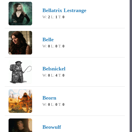
Bellatrix Lestrange
W:
2
L:
1
T:
0
Belle
W:
0
L:
0
T:
0
Belsnickel
W:
0
L:
4
T:
0
Beorn
W:
0
L:
0
T:
0
Beowulf