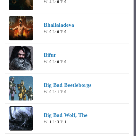
W:
4
L:
0
T:
0
Bhallaladeva
W:
0
L:
0
T:
0
Bifur
W:
0
L:
0
T:
0
Big Bad Beetleborgs
W:
0
L:
1
T:
0
Big Bad Wolf, The
W:
1
L:
3
T:
1