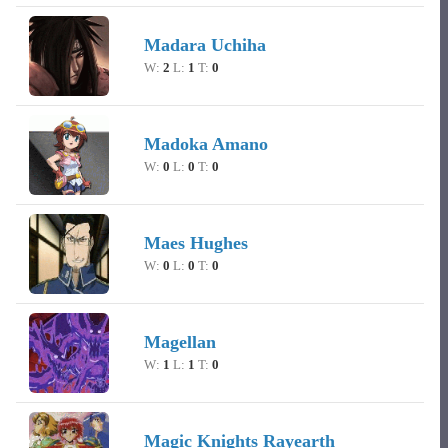
Madara Uchiha
W:
2
L:
1
T:
0
Madoka Amano
W:
0
L:
0
T:
0
Maes Hughes
W:
0
L:
0
T:
0
Magellan
W:
1
L:
1
T:
0
Magic Knights Rayearth