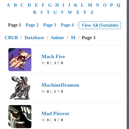
A
B
C
D
E
F
G
H
I
J
K
L
M
N
O
P
Q
R
S
T
U
V
W
X
Y
Z
|
Page 1
Page 2
Page 3
Page 4
View All (Sortable)
CBUB
/
Database
/
Anime
/
M
/
Page 1
Image
Character Name
Record
Mach Five
W:
8
L:
3
T:
0
MachineDramon
W:
0
L:
1
T:
0
Mad Pierrot
W:
0
L:
0
T:
0