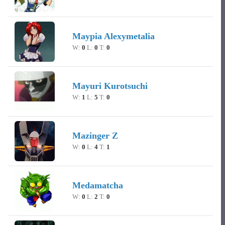
Maypia Alexymetalia
W:
0
L:
0
T:
0
Mayuri Kurotsuchi
W:
1
L:
5
T:
0
Mazinger Z
W:
0
L:
4
T:
1
Medamatcha
W:
0
L:
2
T:
0