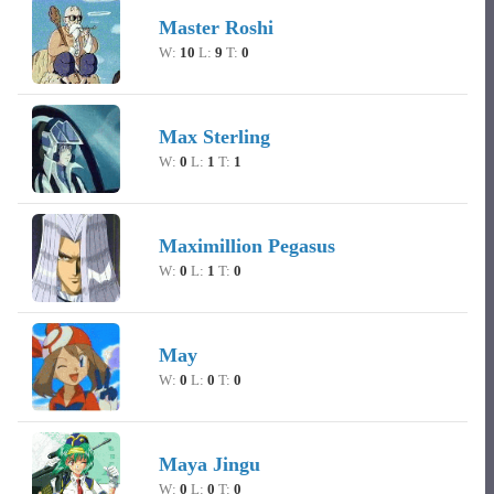
Master Roshi
W:
10
L:
9
T:
0
Max Sterling
W:
0
L:
1
T:
1
Maximillion Pegasus
W:
0
L:
1
T:
0
May
W:
0
L:
0
T:
0
Maya Jingu
W:
0
L:
0
T:
0