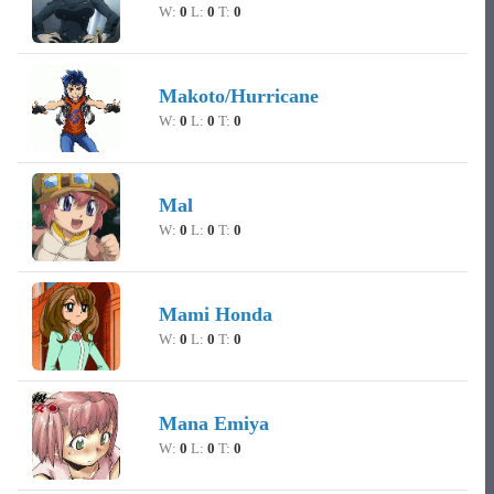
W:
0
L:
0
T:
0
Makoto/Hurricane
W:
0
L:
0
T:
0
Mal
W:
0
L:
0
T:
0
Mami Honda
W:
0
L:
0
T:
0
Mana Emiya
W:
0
L:
0
T:
0