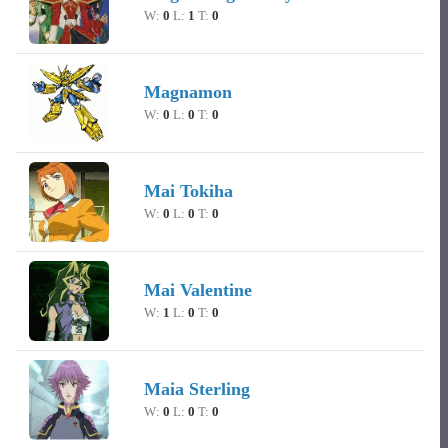
W:
0
L:
1
T:
0
Magnamon
W:
0
L:
0
T:
0
Mai Tokiha
W:
0
L:
0
T:
0
Mai Valentine
W:
1
L:
0
T:
0
Maia Sterling
W:
0
L:
0
T:
0