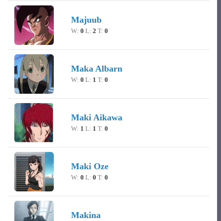
Majuub
W:
0
L:
2
T:
0
Maka Albarn
W:
0
L:
1
T:
0
Maki Aikawa
W:
1
L:
1
T:
0
Maki Oze
W:
0
L:
0
T:
0
Makina