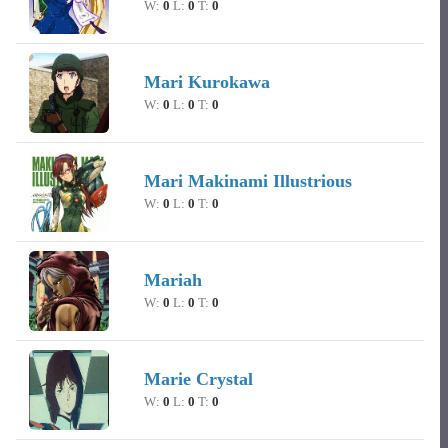
W:
0
L:
0
T:
0
Mari Kurokawa
W:
0
L:
0
T:
0
Mari Makinami Illustrious
W:
0
L:
0
T:
0
Mariah
W:
0
L:
0
T:
0
Marie Crystal
W:
0
L:
0
T:
0