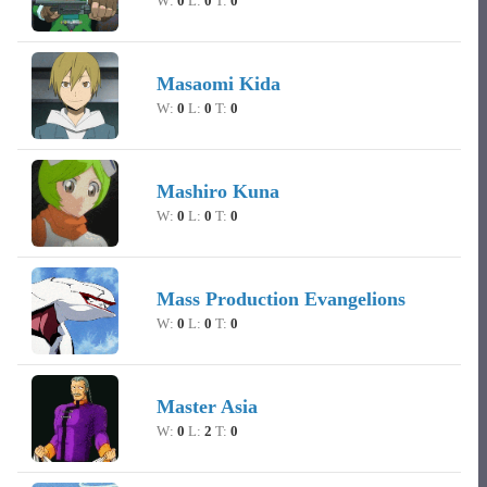
W:
0
L:
0
T:
0
Masaomi Kida
W:
0
L:
0
T:
0
Mashiro Kuna
W:
0
L:
0
T:
0
Mass Production Evangelions
W:
0
L:
0
T:
0
Master Asia
W:
0
L:
2
T:
0