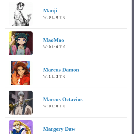
Manji
W:
0
L:
0
T:
0
MaoMao
W:
0
L:
0
T:
0
Marcus Damon
W:
1
L:
3
T:
0
Marcus Octavius
W:
0
L:
0
T:
0
Margery Daw