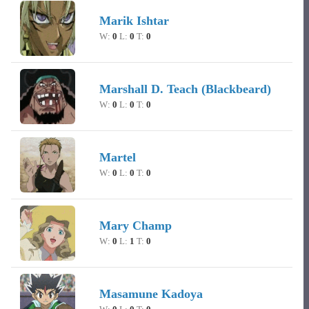
Marik Ishtar
W:
0
L:
0
T:
0
Marshall D. Teach (Blackbeard)
W:
0
L:
0
T:
0
Martel
W:
0
L:
0
T:
0
Mary Champ
W:
0
L:
1
T:
0
Masamune Kadoya